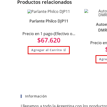
Productos relacionados
Parlante Philco DJP11
Autoe
DMR8
Precio en 1 pago-(Efectivo o...
$
67.620
Precio en
Agregar al Carrito 🛒
Agre
Información
Lllegamos a todo la Argentina con los producto