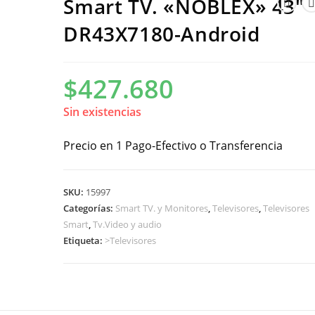
Smart TV. «NOBLEX» 43″
DR43X7180-Android
$
427.680
Sin existencias
Precio en 1 Pago-Efectivo o Transferencia
SKU:
15997
Categorías:
Smart TV. y Monitores
,
Televisores
,
Televisores
Smart
,
Tv.Video y audio
Etiqueta:
>Televisores