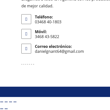
de mejor calidad.
Teléfono:
03468 40-1803
Móvil:
3468 43-5822
Correo electrónico:
danielgnant64@gmail.com
Se
abre
en
. . . . . . .
tu
aplicación