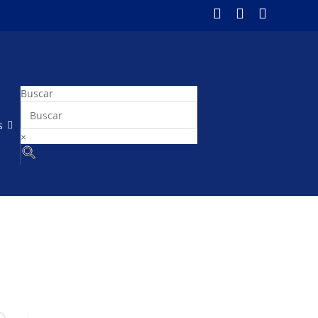
Buscar
s
×