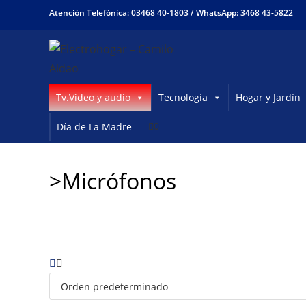
Ir
Atención Telefónica: 03468 40-1803 /
WhatsApp: 3468 43-5822
al
contenido
Tv.Video y audio
Tecnología
Hogar y Jardín
0
Día de La Madre
>Micrófonos