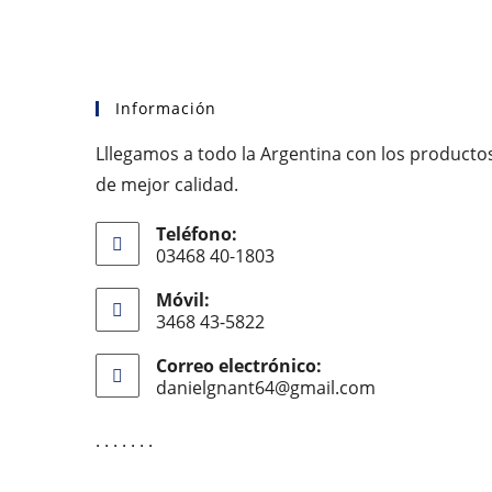
Información
Lllegamos a todo la Argentina con los producto
de mejor calidad.
Teléfono:
03468 40-1803
Móvil:
3468 43-5822
Correo electrónico:
danielgnant64@gmail.com
Se
abre
en
. . . . . . .
tu
aplicación