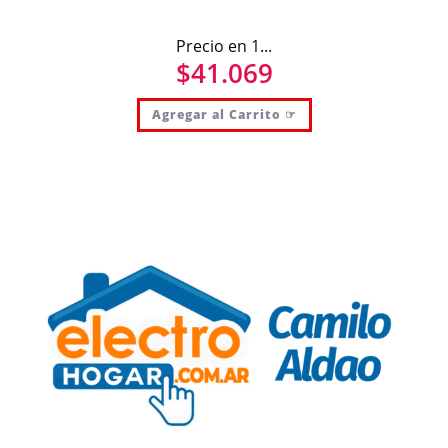
Precio en 1...
$
41.069
Agregar al Carrito ☞