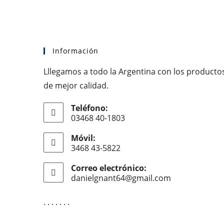
Información
Lllegamos a todo la Argentina con los producto
de mejor calidad.
Teléfono:
03468 40-1803
Móvil:
3468 43-5822
Correo electrónico:
danielgnant64@gmail.com
Se
abre
en
. . . . . . .
tu
aplicación