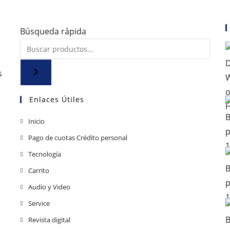
Búsqueda rápida
s
Enlaces Útiles
Se
Inicio
abre
Se
Pago de cuotas Crédito personal
en
abre
Se
Tecnología
una
en
abre
Se
Carrito
nueva
una
en
abre
pestaña
Se
Audio y Video
nueva
una
en
abre
pestaña
Se
Service
nueva
una
en
abre
pestaña
Se
Revista digital
nueva
una
en