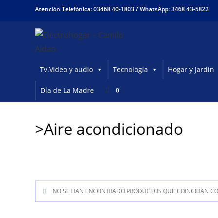
Ir
Atención Telefónica: 03468 40-1803 /
WhatsApp: 3468 43-5822
al
contenido
Tv.Video y audio
Tecnología
Hogar y Jardín
Día de La Madre
0
>Aire acondicionado
NO SE HAN ENCONTRADO PRODUCTOS QUE COINCIDAN CON