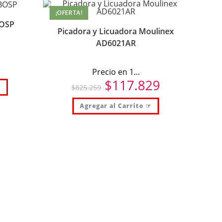
¡OFERTA!
BOSP
Picadora y Licuadora Moulinex
AD6021AR
Precio en 1...
$
117.829
El
El
☞
$
825.259
precio
precio
original
actual
era:
es:
Agregar al Carrito ☞
$825.259.
$117.829.