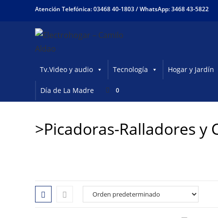
Ir
Atención Telefónica: 03468 40-1803 /
WhatsApp: 3468 43-5822
al
contenido
Tv.Video y audio
Tecnología
Hogar y Jardín
Día de La Madre
0
>Picadoras-Ralladores y 