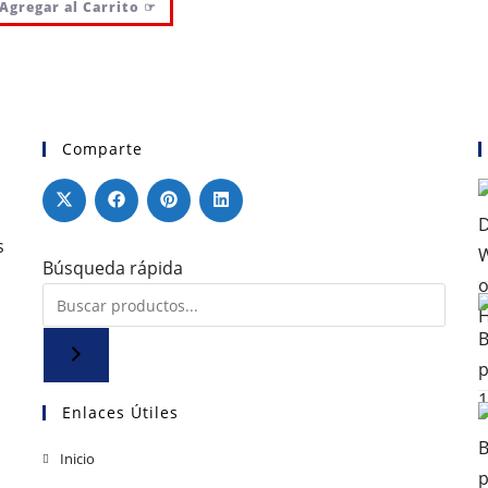
Agregar al Carrito ☞
Comparte
s
Búsqueda rápida
Enlaces Útiles
Se
Inicio
abre