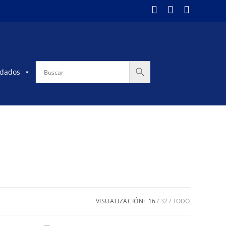
dados
VISUALIZACIÓN:
16
32
TODO