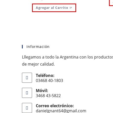
Agregar al Carrito ☞
Información
Lllegamos a todo la Argentina con los producto
de mejor calidad.
Teléfono:
03468 40-1803
Móvil:
3468 43-5822
Correo electrónico:
danielgnant64@gmail.com
Se