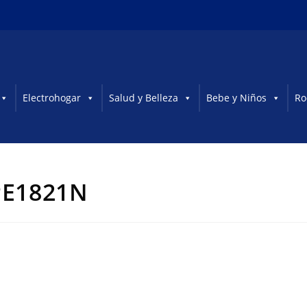
Electrohogar
Salud y Belleza
Bebe y Niños
Ro
 PE1821N