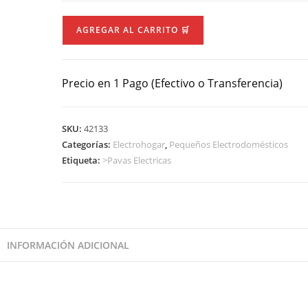
Pava
AGREGAR AL CARRITO 🛒
Electrica
Philco
PE1821N
Precio en 1 Pago (Efectivo o Transferencia)
cantidad
SKU:
42133
Categorías:
Electrohogar
,
Pequeños Electrodomésticos
Etiqueta:
>Pavas Electricas
INFORMACIÓN ADICIONAL