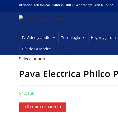
Ir
Atención Telefónica: 03468 40-1803 /
WhatsApp: 3468 43-5822
al
contenido
Tv.Video y audio
Tecnología
Hogar y Jardín
Día de La Madre
0
Seleccionado:
Pava Electrica Philco
$
42.166
Pava
AÑADIR AL CARRITO
Electrica