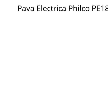
Philco
Pava Electrica Philco PE
PE1821N
cantidad