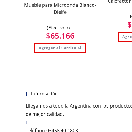
Calefactor
Mueble para Microonda Blanco-
Dielfe
P
$
(Efectivo o...
$
65.166
Agre
Agregar al Carrito 🛒
Información
Lllegamos a todo la Argentina con los producto
de mejor calidad.
Teléfono:
03468 40-1803