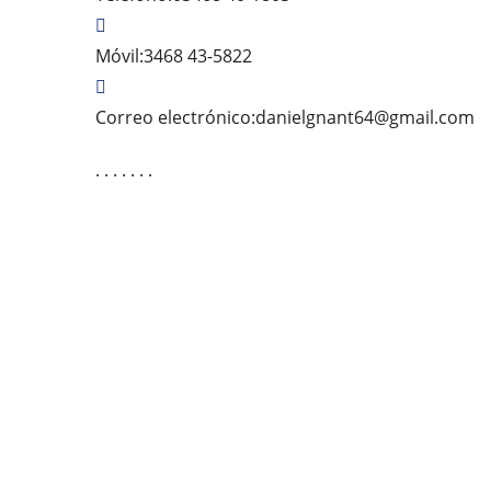
Móvil:
3468 43-5822
Se
Correo electrónico:
danielgnant64@gmail.com
ab
. . . . . . .
e
tu
ap