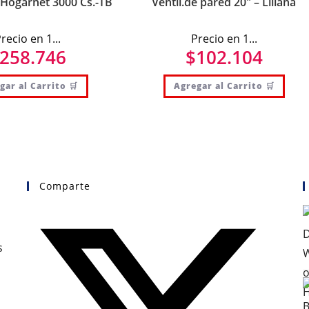
 Hogarnet 3000 Cs.-TB
Ventil.de pared 20″ – Liliana
recio en 1...
Precio en 1...
258.746
$
102.104
gar al Carrito 🛒
Agregar al Carrito 🛒
Comparte
s