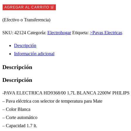
Pava
AGREGAR AL CARRITO 🛒
Electrica
(Efectivo o Transferencia)
Philips
HD-
SKU:
42124
Categoría:
Electrohogar
Etiqueta:
>Pavas Electricas
9368
Descripción
cantidad
Información adicional
Descripción
Descripción
-PAVA ELECTRICA HD9368/00 1,7L BLANCA 2200W PHILIPS
– Pava eléctrica con selector de temperatura para Mate
– Color Blanca
– Corte automático
– Capacidad 1.7 lt.