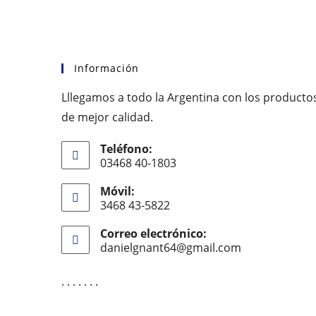
Información
Lllegamos a todo la Argentina con los producto
de mejor calidad.
Teléfono:
03468 40-1803
Móvil:
3468 43-5822
Correo electrónico:
danielgnant64@gmail.com
Se
abre
en
. . . . . . .
tu
aplicación