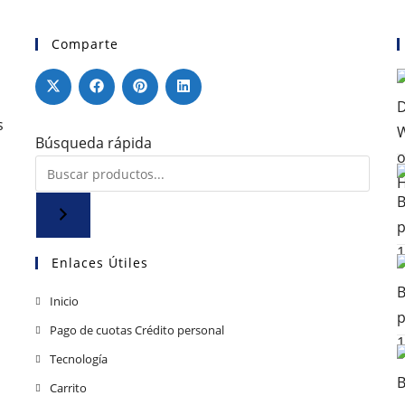
Comparte
s
Búsqueda rápida
Enlaces Útiles
Se
Inicio
abre
Se
Pago de cuotas Crédito personal
en
abre
Se
Tecnología
una
en
abre
Se
Carrito
nueva
una
en