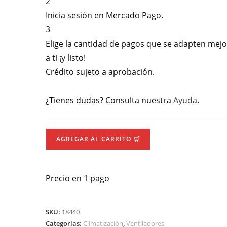
2
Inicia sesión en Mercado Pago.
3
Elige la cantidad de pagos que se adapten mejo
a ti ¡y listo!
Crédito sujeto a aprobación.
¿Tienes dudas? Consulta nuestra
Ayuda
.
Ventil.de
AGREGAR AL CARRITO 🛒
Pared
Everest
26"
Precio en 1 pago
cantidad
SKU:
18440
Categorías:
Climatización
,
Ventiladores