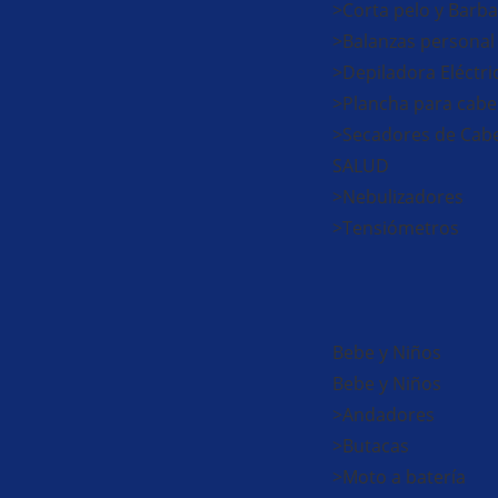
>Corta pelo y Barba
>Balanzas personal
>Depiladora Eléctri
>Plancha para cabe
>Secadores de Cabe
SALUD
>Nebulizadores
>Tensiómetros
Bebe y Niños
Bebe y Niños
>Andadores
>Butacas
>Moto a batería