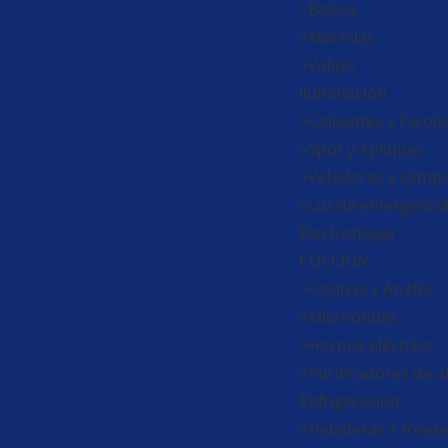
>Bolsos
>Mochilas
>Valijas
Iluminación
>Colgantes y Farole
>Spot y Apliques
>Veladores y Lámp
>Luz de emergenci
Electrohogar
COCCIÓN
>Cocinas y Anafes
>Microondas
>Hornos eléctrico
>Purificadores de a
Refrigeracion
>Heladeras Y freeze