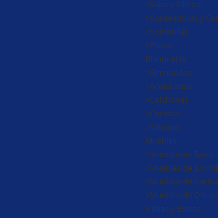
>Sillas y Sillones
>Bordeadoras y Cor
>Sombrillas
>Piletas
Blanquería
>Almohadas
>Acolchados
>Colchones
>Cortinas
>Sábanas
Muebles
>Muebles de Baño
>Muebles de Dormi
>Muebles de Cocin
>Muebles de Oficin
Valijas y Bolsos