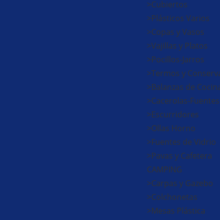
>Cubiertos
>Plásticos Varios
>Copas y Vasos
>Vajillas y Platos
>Pocillos-Jarros
>Termos y Conserv
>Balanzas de Cocin
>Cacerolas-Fuentes
>Escurridores
>Ollas Horno
>Fuentes de Vidrio
>Pavas y Cafetera
CAMPING
>Carpas y Gazebo
>Colchonetas
>Mesas Plástica