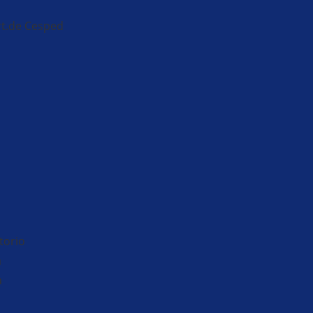
t.de Cesped
torio
a
a