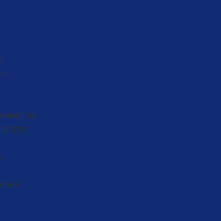
o
ca
omésticos
Eléctrico
as
idores