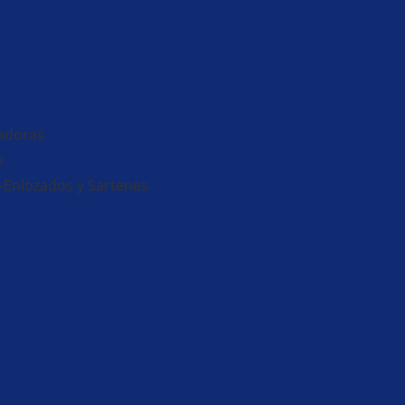
adoras
a
-Enlozados y Sartenes