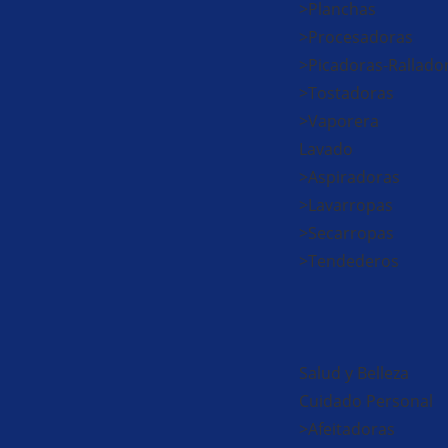
>Planchas
>Procesadoras
>Picadoras-Rallado
>Tostadoras
>Vaporera
Lavado
>Aspiradoras
>Lavarropas
>Secarropas
>Tendederos
Salud y Belleza
Cuidado Personal
>Afeitadoras