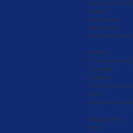
>Autoest.y Parlante
>Radios
>Auriculares
>Micrófonos
Instrumentos Music
GAMING
> Consolas Video J
Tecnología
Teléfonos
Tablets y Notebook
Pilas
Calculadoras y Reloj
Hogar y Jardín
Bazar