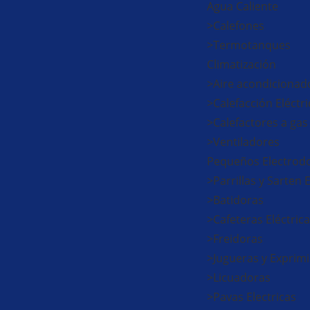
Agua Caliente
>Calefones
>Termotanques
Climatización
>Aire acondicionad
>Calefacción Eléctri
>Calefactores a gas
>Ventiladores
Pequeños Electrod
>Parrillas y Sarten 
>Batidoras
>Cafeteras Eléctric
>Freidoras
>Jugueras y Exprim
>Licuadoras
>Pavas Electricas