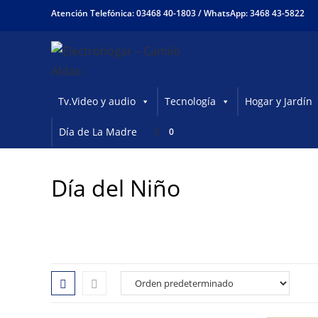
Ir
Atención Telefónica: 03468 40-1803 /
WhatsApp: 3468 43-5822
al
contenido
Tv.Video y audio
Tecnología
Hogar y Jardín
Día de La Madre
0
Día del Niño