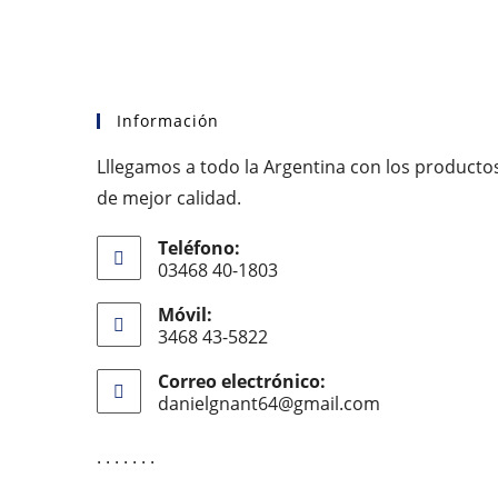
Información
Lllegamos a todo la Argentina con los producto
de mejor calidad.
Teléfono:
03468 40-1803
Móvil:
3468 43-5822
Correo electrónico:
danielgnant64@gmail.com
Se
abre
en
. . . . . . .
tu
aplicación