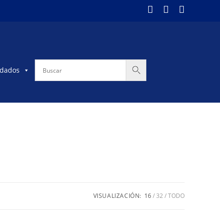
dados
VISUALIZACIÓN:
16
32
TODO