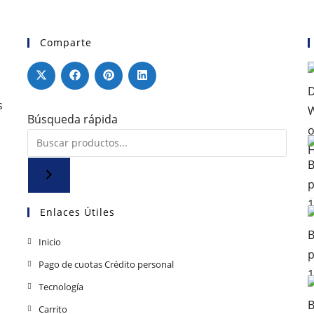
Comparte
s
Búsqueda rápida
Enlaces Útiles
Se
Inicio
abre
Se
Pago de cuotas Crédito personal
en
abre
Se
Tecnología
una
en
abre
Se
Carrito
nueva