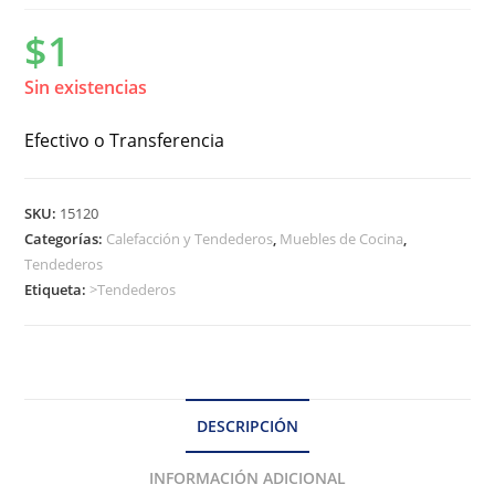
$
1
Sin existencias
Efectivo o Transferencia
SKU:
15120
Categorías:
Calefacción y Tendederos
,
Muebles de Cocina
,
Tendederos
Etiqueta:
>Tendederos
DESCRIPCIÓN
INFORMACIÓN ADICIONAL