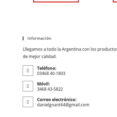
Información
Lllegamos a todo la Argentina con los producto
de mejor calidad.
Teléfono:
03468 40-1803
Móvil:
3468 43-5822
Correo electrónico:
danielgnant64@gmail.com
Se
abre
en