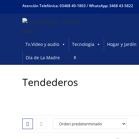
Ir
Atención Telefónica: 03468 40-1803 /
WhatsApp: 3468 43-5822
al
contenido
Tv.Video y audio
Tecnología
Hogar y Jardín
Día de La Madre
0
Tendederos