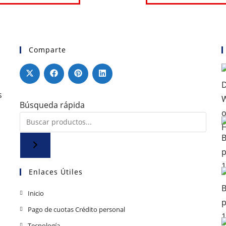
Comparte
s
Búsqueda rápida
Enlaces Útiles
Se
Inicio
abre
Se
Pago de cuotas Crédito personal
en
abre
Se
Tecnología