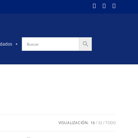
dados
VISUALIZACIÓN:
16
32
TODO