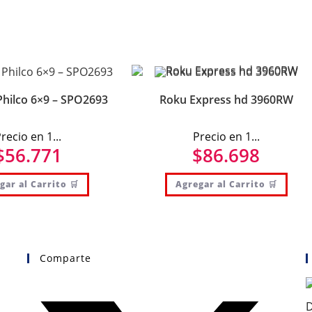
Philco 6×9 – SPO2693
Roku Express hd 3960RW
recio en 1...
Precio en 1...
$
56.771
$
86.698
gar al Carrito 🛒
Agregar al Carrito 🛒
Comparte