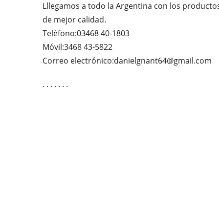
Lllegamos a todo la Argentina con los producto
de mejor calidad.
Teléfono:
03468 40-1803
Móvil:
3468 43-5822
Se
Correo electrónico:
danielgnant64@gmail.com
ab
. . . . . . .
e
tu
ap