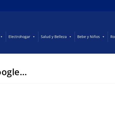
Electrohogar
Salud y Belleza
Bebe y Niños
Ro
oogle…