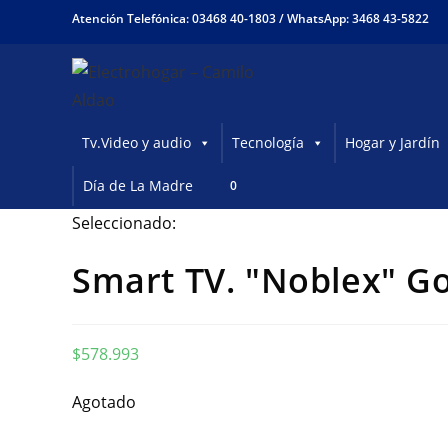
Ir
Atención Telefónica: 03468 40-1803 /
WhatsApp: 3468 43-5822
al
contenido
Tv.Video y audio
Tecnología
Hogar y Jardín
Día de La Madre
0
Seleccionado:
Smart TV. "Noblex" G
$
578.993
Agotado