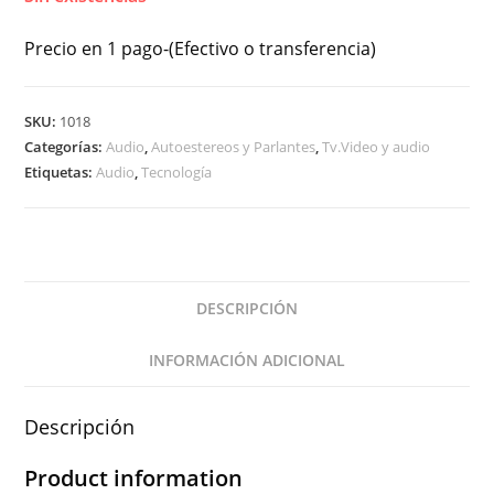
Precio en 1 pago-(Efectivo o transferencia)
SKU:
1018
Categorías:
Audio
,
Autoestereos y Parlantes
,
Tv.Video y audio
Etiquetas:
Audio
,
Tecnología
DESCRIPCIÓN
INFORMACIÓN ADICIONAL
Descripción
Product information