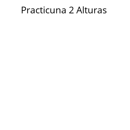
Alturas
Practicuna 2 Alturas
cantidad