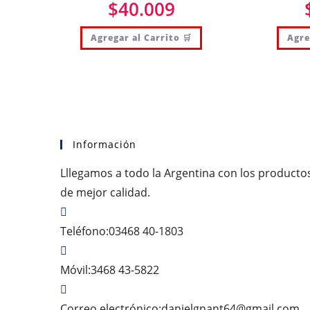
$
40.009
Agregar al Carrito 🛒
Agre
Información
Lllegamos a todo la Argentina con los producto
de mejor calidad.
Teléfono:
03468 40-1803
Móvil:
3468 43-5822
Se
Correo electrónico:
danielgnant64@gmail.com