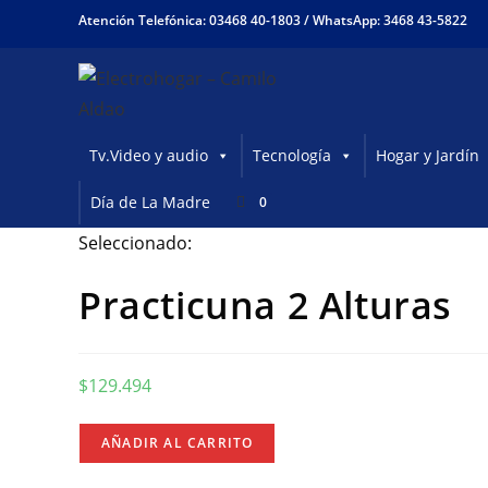
Ir
Atención Telefónica: 03468 40-1803 /
WhatsApp: 3468 43-5822
al
contenido
Tv.Video y audio
Tecnología
Hogar y Jardín
Día de La Madre
0
Seleccionado:
Practicuna 2 Alturas
$
129.494
Practicuna
AÑADIR AL CARRITO
2