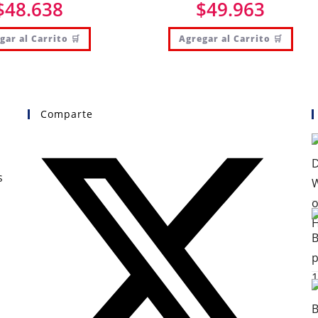
$
48.638
$
49.963
gar al Carrito 🛒
Agregar al Carrito 🛒
Comparte
s