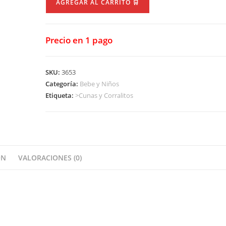
AGREGAR AL CARRITO 🛒
2
Alturas
cantidad
Precio en 1 pago
SKU:
3653
Categoría:
Bebe y Niños
Etiqueta:
>Cunas y Corralitos
ÓN
VALORACIONES (0)