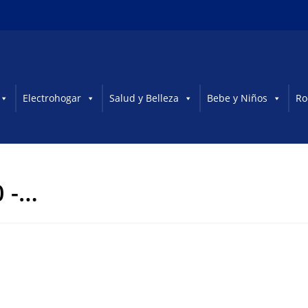
Electrohogar
Salud y Belleza
Bebe y Niños
Ro
0 -…