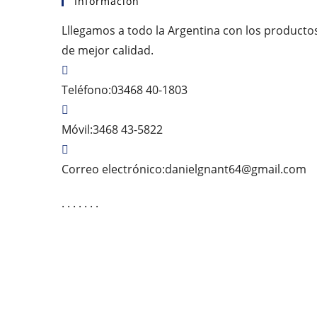
Información
Lllegamos a todo la Argentina con los producto
de mejor calidad.
Teléfono:
03468 40-1803
Móvil:
3468 43-5822
Se
Correo electrónico:
danielgnant64@gmail.com
ab
. . . . . . .
e
tu
ap