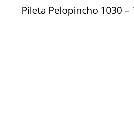
1030
Pileta Pelopincho 1030 –
-
1500
cantidad