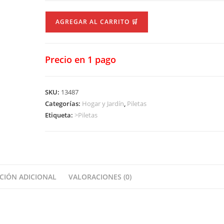
Pileta
AGREGAR AL CARRITO 🛒
Pelopincho
1030
-
Precio en 1 pago
1500
cantidad
SKU:
13487
Categorías:
Hogar y Jardín
,
Piletas
Etiqueta:
>Piletas
CIÓN ADICIONAL
VALORACIONES (0)