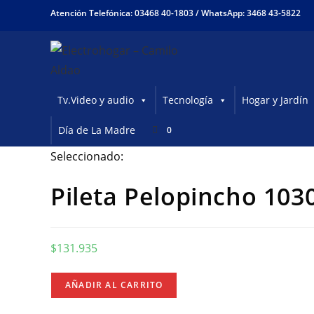
Ir
Atención Telefónica: 03468 40-1803 /
WhatsApp: 3468 43-5822
al
contenido
Tv.Video y audio
Tecnología
Hogar y Jardín
Día de La Madre
0
Seleccionado:
Pileta Pelopincho 103
$
131.935
Pileta
AÑADIR AL CARRITO
Pelopincho