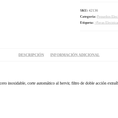
SKU:
42136
Categoría:
Pequeños Elec
Etiqueta:
>Pavas Electrica
DESCRIPCIÓN
INFORMACIÓN ADICIONAL
ro inoxidable, corte automático al hervir, filtro de doble acción extraí