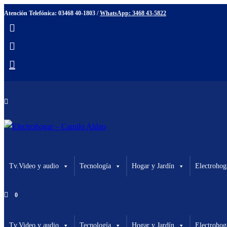
Ir
Atención Telefónica: 03468 40-1803 /
WhatsApp: 3468 43-5822
al
contenido
Tv.Video y audio
Tecnología
Hogar y Jardín
Electrohog
0
Tv.Video y audio
Tecnología
Hogar y Jardín
Electrohog