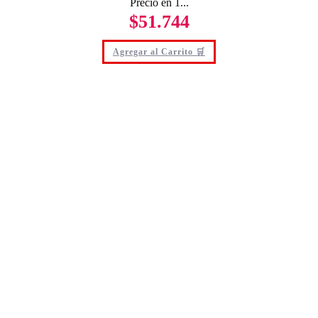
Precio en 1...
$
51.744
Agregar al Carrito 🛒