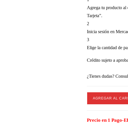
Agrega tu producto al 
Tarjeta”.
2
Inicia sesión en Merc
3
Elige la cantidad de pa
Crédito sujeto a aprob
¿Tienes dudas? Consul
Pava
AGREGAR AL CARR
Electrica
"Atma"
Vintage
Precio en 1 Pago-E
cantidad