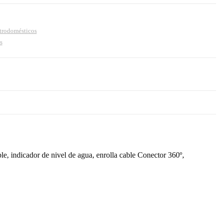
trodomésticos
s
ble, indicador de nivel de agua, enrolla cable Conector 360º,