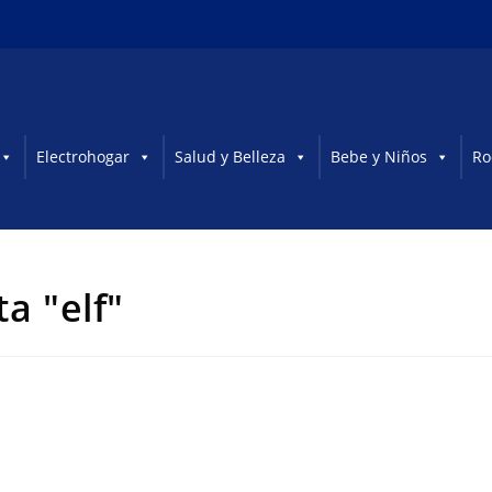
Electrohogar
Salud y Belleza
Bebe y Niños
Ro
a "elf"