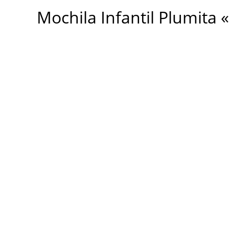
Plumita
Mochila Infantil Plumita «
"elf"
cantidad