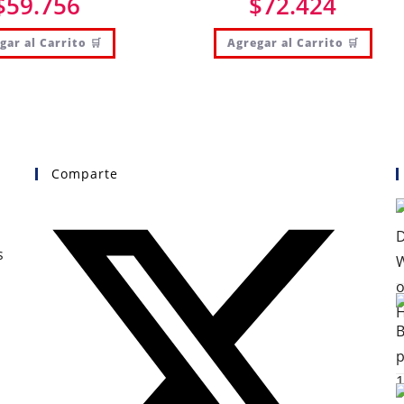
$
59.756
$
72.424
gar al Carrito 🛒
Agregar al Carrito 🛒
Comparte
s