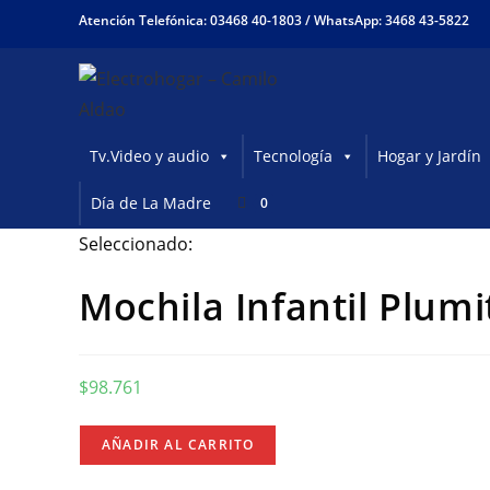
Ir
Atención Telefónica: 03468 40-1803 /
WhatsApp: 3468 43-5822
al
contenido
Tv.Video y audio
Tecnología
Hogar y Jardín
Día de La Madre
0
Seleccionado:
Mochila Infantil Plumit
$
98.761
Mochila
AÑADIR AL CARRITO
Infantil