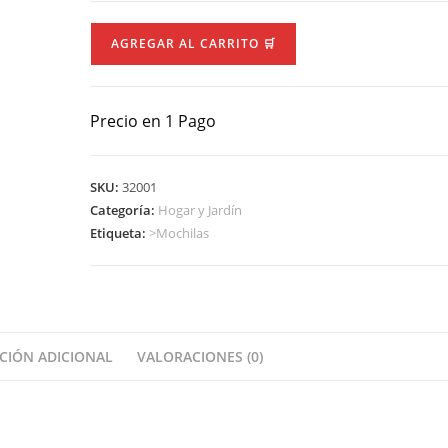
Mochila
AGREGAR AL CARRITO 🛒
Infantil
Plumita
"elf"
Precio en 1 Pago
cantidad
SKU:
32001
Categoría:
Hogar y Jardín
Etiqueta:
>Mochilas
CIÓN ADICIONAL
VALORACIONES (0)