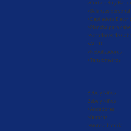
>Corta pelo y Barba
>Balanzas personal
>Depiladora Eléctri
>Plancha para cabe
>Secadores de Cabe
SALUD
>Nebulizadores
>Tensiómetros
Bebe y Niños
Bebe y Niños
>Andadores
>Butacas
>Moto a batería