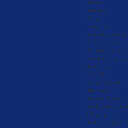
>Bolsos
>Mochilas
>Valijas
Iluminación
>Colgantes y Farole
>Spot y Apliques
>Veladores y Lámp
>Luz de emergenci
Electrohogar
COCCIÓN
>Cocinas y Anafes
>Microondas
>Hornos eléctrico
>Purificadores de a
Refrigeracion
>Heladeras Y freeze