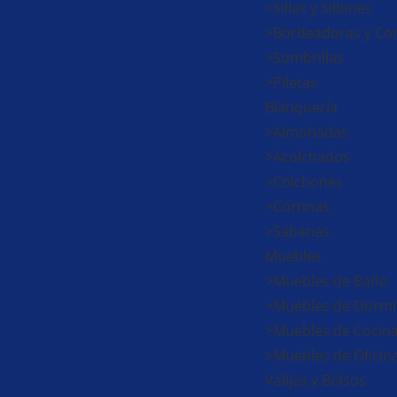
>Sillas y Sillones
>Bordeadoras y Cor
>Sombrillas
>Piletas
Blanquería
>Almohadas
>Acolchados
>Colchones
>Cortinas
>Sábanas
Muebles
>Muebles de Baño
>Muebles de Dormi
>Muebles de Cocin
>Muebles de Oficin
Valijas y Bolsos