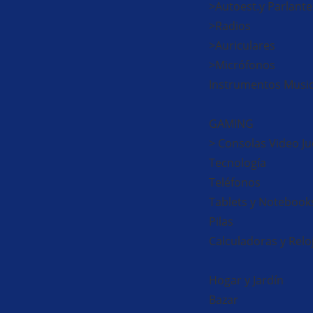
>Autoest.y Parlante
>Radios
>Auriculares
>Micrófonos
Instrumentos Music
GAMING
> Consolas Video J
Tecnología
Teléfonos
Tablets y Notebook
Pilas
Calculadoras y Reloj
Hogar y Jardín
Bazar