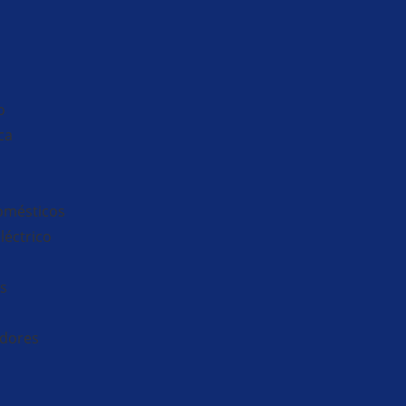
o
ca
omésticos
Eléctrico
as
idores