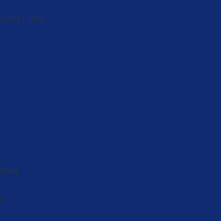
t.de Cesped
torio
a
a