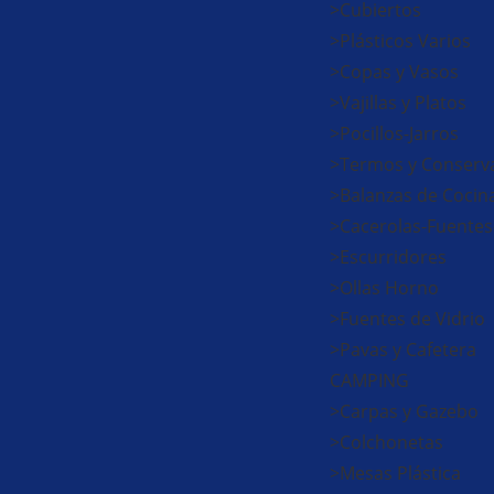
>Cubiertos
>Plásticos Varios
>Copas y Vasos
>Vajillas y Platos
>Pocillos-Jarros
>Termos y Conserv
>Balanzas de Cocin
>Cacerolas-Fuentes
>Escurridores
>Ollas Horno
>Fuentes de Vidrio
>Pavas y Cafetera
CAMPING
>Carpas y Gazebo
>Colchonetas
>Mesas Plástica