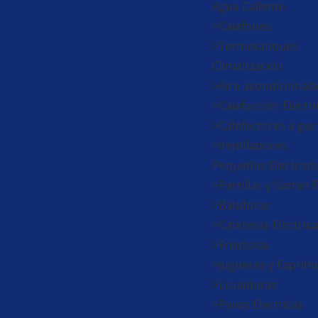
Agua Caliente
>Calefones
>Termotanques
Climatización
>Aire acondicionad
>Calefacción Eléctri
>Calefactores a gas
>Ventiladores
Pequeños Electrod
>Parrillas y Sarten 
>Batidoras
>Cafeteras Eléctric
>Freidoras
>Jugueras y Exprim
>Licuadoras
>Pavas Electricas