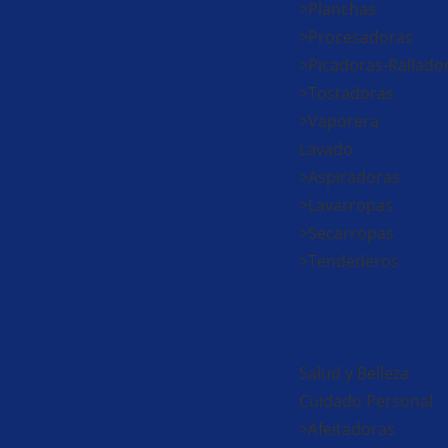
>Planchas
>Procesadoras
>Picadoras-Rallado
>Tostadoras
>Vaporera
Lavado
>Aspiradoras
>Lavarropas
>Secarropas
>Tendederos
Salud y Belleza
Cuidado Personal
>Afeitadoras