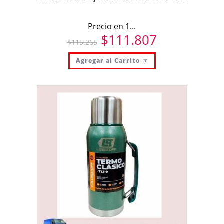
Precio en 1...
$
111.807
$
115.265
Agregar al Carrito ☞