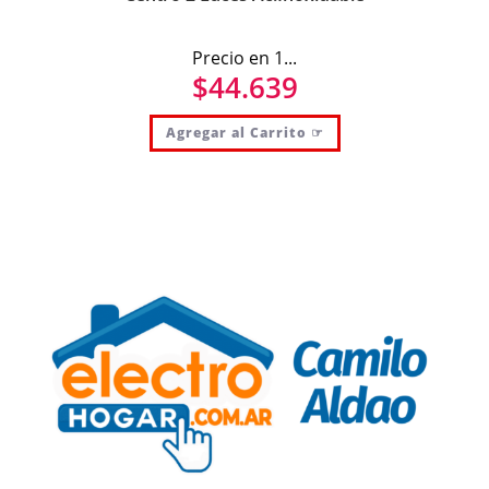
Precio en 1...
$
44.639
Agregar al Carrito ☞