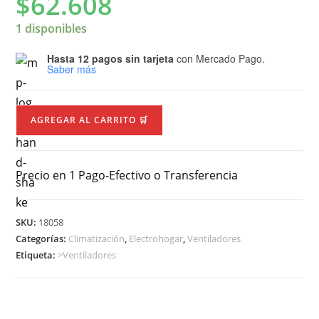
$
62.608
1 disponibles
Hasta 12 pagos sin tarjeta
con Mercado Pago.
Saber más
AGREGAR AL CARRITO 🛒
Precio en 1 Pago-Efectivo o Transferencia
SKU:
18058
Categorías:
Climatización
,
Electrohogar
,
Ventiladores
Etiqueta:
>Ventiladores