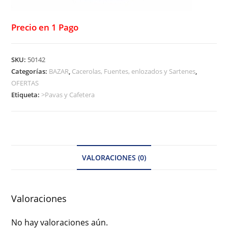
Precio en 1 Pago
SKU:
50142
Categorías:
BAZAR
,
Cacerolas, Fuentes, enlozados y Sartenes
,
OFERTAS
Etiqueta:
>Pavas y Cafetera
VALORACIONES (0)
Valoraciones
No hay valoraciones aún.