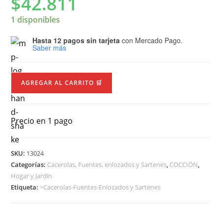
$
42.811
1 disponibles
Hasta 12 pagos sin tarjeta
con Mercado Pago.
Saber más
AGREGAR AL CARRITO 🛒
Precio en 1 pago
SKU:
13024
Categorías:
Cacerolas, Fuentes, enlozados y Sartenes
,
COCCIÓN
,
Hogar y Jardín
Etiqueta:
>Cacerolas-Fuentes-Enlozados y Sartenes