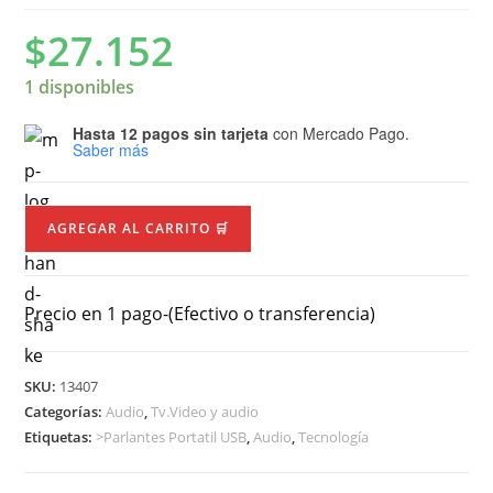
$
27.152
1 disponibles
Hasta 12 pagos sin tarjeta
con Mercado Pago.
Saber más
AGREGAR AL CARRITO 🛒
Precio en 1 pago-(Efectivo o transferencia)
SKU:
13407
Categorías:
Audio
,
Tv.Video y audio
Etiquetas:
>Parlantes Portatil USB
,
Audio
,
Tecnología