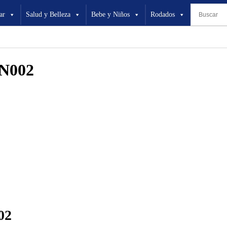
ar
Salud y Belleza
Bebe y Niños
Rodados
CN002
02