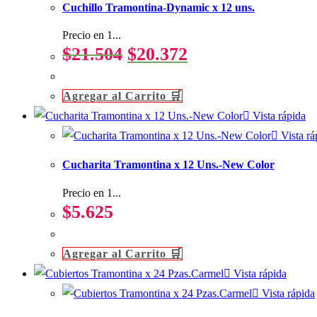
Cuchillo Tramontina-Dynamic x 12 uns.
Precio en 1...
El
El
$
21.504
$
20.372
precio
precio
original
actual
Agregar al Carrito 🛒
era:
es:
Vista rápida
$21.504.
$20.372.
Vista rá
Cucharita Tramontina x 12 Uns.-New Color
Precio en 1...
$
5.625
Agregar al Carrito 🛒
Vista rápida
Vista rápida