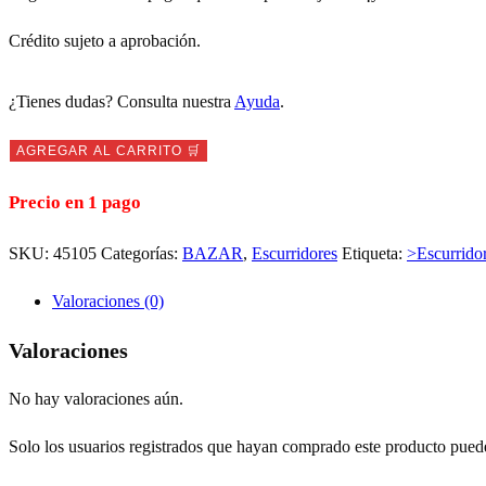
Crédito sujeto a aprobación.
¿Tienes dudas? Consulta nuestra
Ayuda
.
Escurridor
AGREGAR AL CARRITO 🛒
de
Precio en 1 pago
Platos
Plegable
SKU:
45105
Categorías:
BAZAR
,
Escurridores
Etiqueta:
>Escurrido
CN002
cantidad
Valoraciones (0)
Valoraciones
No hay valoraciones aún.
Solo los usuarios registrados que hayan comprado este producto pued