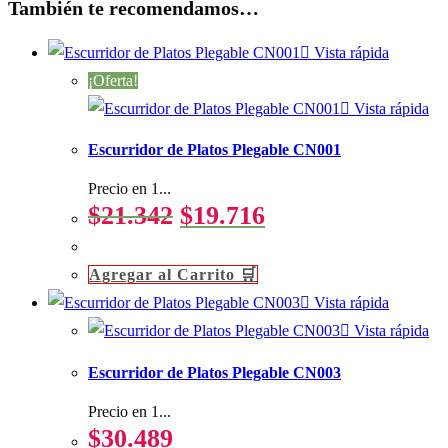
También te recomendamos…
Vista rápida
¡Oferta!
Vista rápida
Escurridor de Platos Plegable CN001
Precio en 1...
El
El
$
21.342
$
19.716
precio
precio
original
actual
Agregar al Carrito 🛒
era:
es:
Vista rápida
$21.342.
$19.716.
Vista rápida
Escurridor de Platos Plegable CN003
Precio en 1...
$
30.489