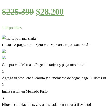
El
El
$
225.399
$
28.200
precio
precio
original
actual
1 disponibles
era:
es:
$225.399.
$28.200.
Hasta 12 pagos sin tarjeta
con Mercado Pago.
Saber más
Compra con Mercado Pago sin tarjeta y paga mes a mes
1
Agrega tu producto al carrito y al momento de pagar, elige “Cuotas sin
2
Inicia sesión en Mercado Pago.
3
Elige la cantidad de pagos que se adapten mejor a ti ¡y listo!