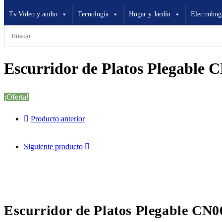
Tv.Video y audio
Tecnología
Hogar y Jardín
Electrohog
Escurridor de Platos Plegable 
¡Oferta!
Producto anterior
Siguiente producto
Escurridor de Platos Plegable CN0