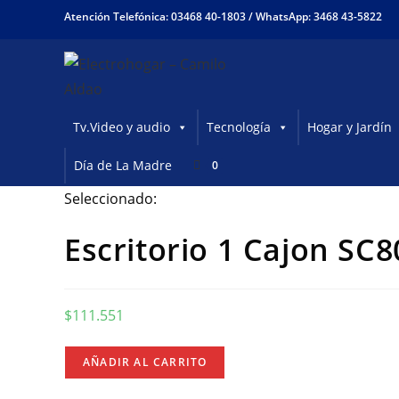
Ir
Atención Telefónica: 03468 40-1803 /
WhatsApp: 3468 43-5822
al
contenido
Tv.Video y audio
Tecnología
Hogar y Jardín
Día de La Madre
0
Seleccionado:
Escritorio 1 Cajon SC
$
111.551
Escritorio
AÑADIR AL CARRITO
1