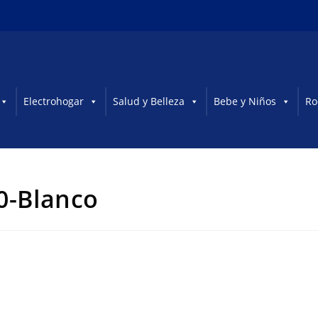
Electrohogar
Salud y Belleza
Bebe y Niños
Ro
80-Blanco