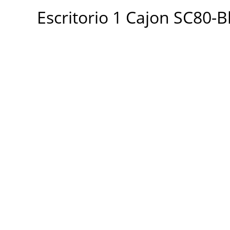
Cajon
Escritorio 1 Cajon SC80-B
SC80-
Blanco
cantidad