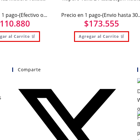
 1 pago-(Efectivo o...
Precio en 1 pago-(Envio hasta 30..
110.880
$
173.555
gar al Carrito 🛒
Agregar al Carrito 🛒
Comparte
s