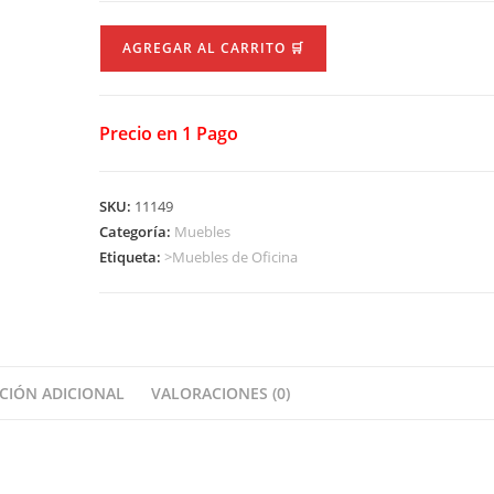
Escritorio
AGREGAR AL CARRITO 🛒
1
Cajon
SC80-
Precio en 1 Pago
Blanco
cantidad
SKU:
11149
Categoría:
Muebles
Etiqueta:
>Muebles de Oficina
CIÓN ADICIONAL
VALORACIONES (0)