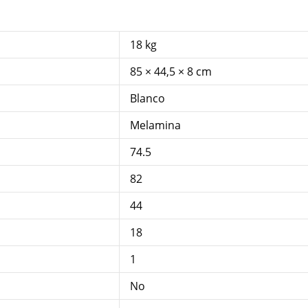
18 kg
85 × 44,5 × 8 cm
Blanco
Melamina
74.5
82
44
18
1
No