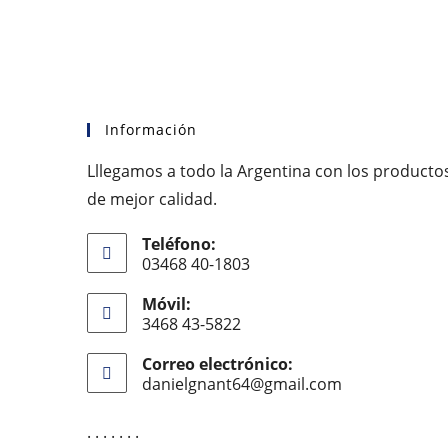
Información
Lllegamos a todo la Argentina con los producto
de mejor calidad.
Teléfono:
03468 40-1803
Móvil:
3468 43-5822
Correo electrónico:
danielgnant64@gmail.com
Se
abre
en
. . . . . . .
tu