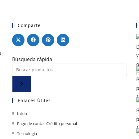
Comparte
s
Búsqueda rápida
Enlaces Útiles
Se
Inicio
abre
Se
Pago de cuotas Crédito personal
en
abre
Se
Tecnología
una
en