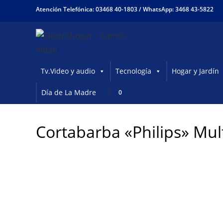
Ir
Atención Telefónica: 03468 40-1803 /
WhatsApp: 3468 43-5822
al
contenido
Tv.Video y audio
Tecnología
Hogar y Jardín
Día de La Madre
0
Cortabarba «Philips» Mu