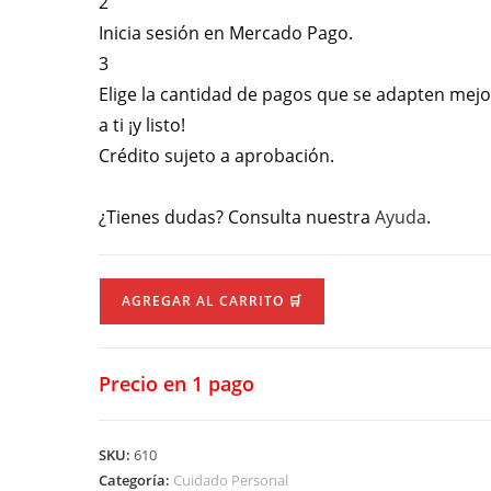
2
Inicia sesión en Mercado Pago.
3
Elige la cantidad de pagos que se adapten mejo
a ti ¡y listo!
Crédito sujeto a aprobación.
¿Tienes dudas? Consulta nuestra
Ayuda
.
Cortabarba
AGREGAR AL CARRITO 🛒
"Philips"
Multigrom
MG5923/15
Precio en 1 pago
cantidad
SKU:
610
Categoría:
Cuidado Personal