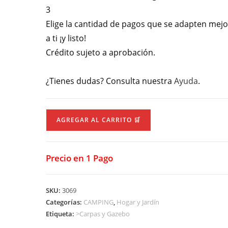
3
Elige la cantidad de pagos que se adapten mejo
a ti ¡y listo!
Crédito sujeto a aprobación.
¿Tienes dudas? Consulta nuestra
Ayuda
.
Carpa
AGREGAR AL CARRITO 🛒
Iglu
2
Pers.
Precio en 1 Pago
cantidad
SKU:
3069
Categorías:
CAMPING
,
Hogar y Jardín
Etiqueta:
>Carpas y Gazebo