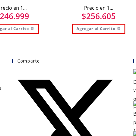
recio en 1...
Precio en 1...
246.999
$
256.605
gar al Carrito 🛒
Agregar al Carrito 🛒
Comparte
s