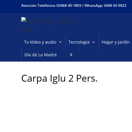
Ir
Atención Telefónica: 03468 40-1803 /
WhatsApp: 3468 43-5822
al
contenido
Tv.Video y audio
Tecnología
Hogar y Jardín
Día de La Madre
0
Carpa Iglu 2 Pers.
¡OFERTA DEL MES!