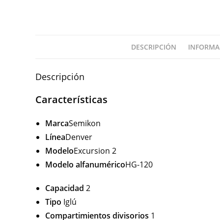
DESCRIPCIÓN
INFORMA
Descripción
Características
Marca
Semikon
Línea
Denver
Modelo
Excursion 2
Modelo alfanumérico
HG-120
Capacidad
2
Tipo
Iglú
Compartimientos divisorios
1