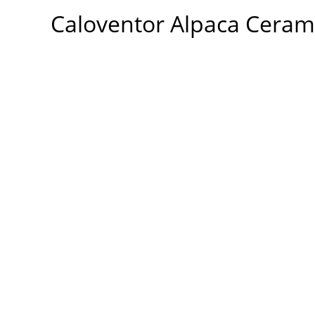
Ceramic
Caloventor Alpaca Ceram
1500
w
cantidad