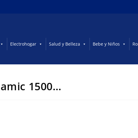
Electrohogar
Salud y Belleza
Bebe y Niños
Ro
ramic 1500…