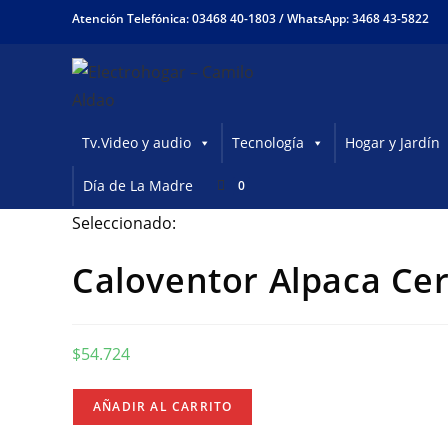
Ir
Atención Telefónica: 03468 40-1803 /
WhatsApp: 3468 43-5822
al
contenido
Tv.Video y audio
Tecnología
Hogar y Jardín
Día de La Madre
0
Seleccionado:
Caloventor Alpaca Ce
$
54.724
Caloventor
AÑADIR AL CARRITO
Alpaca