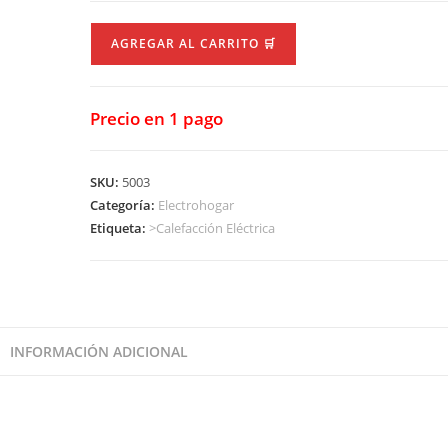
Caloventor
AGREGAR AL CARRITO 🛒
Alpaca
Ceramic
1500
Precio en 1 pago
w
cantidad
SKU:
5003
Categoría:
Electrohogar
Etiqueta:
>Calefacción Eléctrica
INFORMACIÓN ADICIONAL