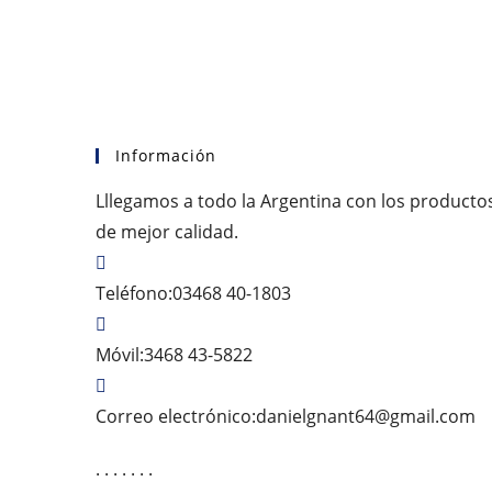
Información
Lllegamos a todo la Argentina con los producto
de mejor calidad.
Teléfono:
03468 40-1803
Móvil:
3468 43-5822
Se
Correo electrónico:
danielgnant64@gmail.com
ab
. . . . . . .
e