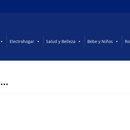
Electrohogar
Salud y Belleza
Bebe y Niños
Ro
l…