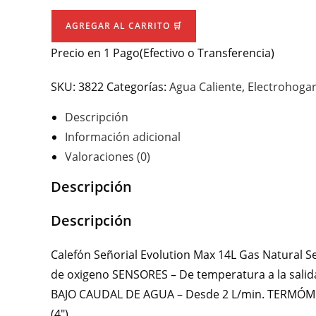
Calefon
AGREGAR AL CARRITO 🛒
a
Precio en 1 Pago(Efectivo o Transferencia)
gas
Señorial
SKU:
3822
Categorías:
Agua Caliente
,
Electrohoga
Evolution
Max
Descripción
14L
Información adicional
cantidad
Valoraciones (0)
Descripción
Descripción
Calefón Señorial Evolution Max 14L Gas Natural Se
de oxigeno SENSORES – De temperatura a la salid
BAJO CAUDAL DE AGUA – Desde 2 L/min. TERMÓ
(4″).