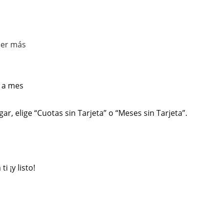
er más
 a mes
r, elige “Cuotas sin Tarjeta” o “Meses sin Tarjeta”.
 ¡y listo!