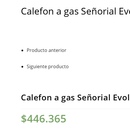
gas
Calefon a gas Señorial E
Señorial
Evolution
Max
14L
cantidad
Producto anterior
Siguiente producto
Calefon a gas Señorial Evo
$
446.365