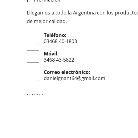
Lllegamos a todo la Argentina con los producto
de mejor calidad.
Teléfono:
03468 40-1803
Móvil:
3468 43-5822
Correo electrónico:
danielgnant64@gmail.com
Se
abre
en
. . . . . . .
tu
aplicación