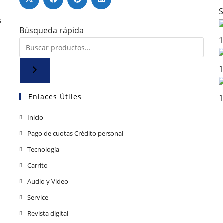
S
s
Búsqueda rápida
1
1
Enlaces Útiles
1
Se
Inicio
abre
Se
Pago de cuotas Crédito personal
en
abre
Se
Tecnología
una
en
abre
Se
Carrito
nueva
una
en
abre
pestaña
Se
Audio y Video
nueva
una
en
abre
pestaña
Se
Service
nueva
una
en
abre
pestaña
Se
Revista digital
nueva
una
en