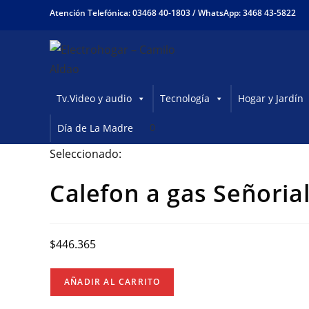
Ir
Atención Telefónica: 03468 40-1803 /
WhatsApp: 3468 43-5822
al
contenido
Tv.Video y audio
Tecnología
Hogar y Jardín
0
Día de La Madre
Seleccionado:
Calefon a gas Señoria
$
446.365
Calefon
AÑADIR AL CARRITO
a