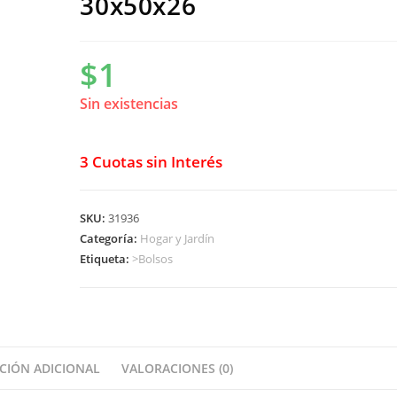
30x50x26
$
1
Sin existencias
3 Cuotas sin Interés
SKU:
31936
Categoría:
Hogar y Jardín
Etiqueta:
>Bolsos
CIÓN ADICIONAL
VALORACIONES (0)