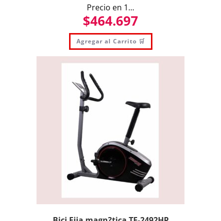
Precio en 1...
$
464.697
Agregar al Carrito 🛒
Bici Fija magn?tica TE-2492HP