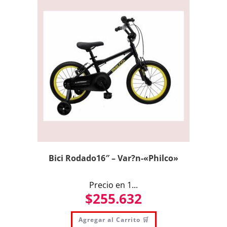
Bici Rodado16″ – Var?n-«Philco»
Precio en 1...
$
255.632
Agregar al Carrito 🛒