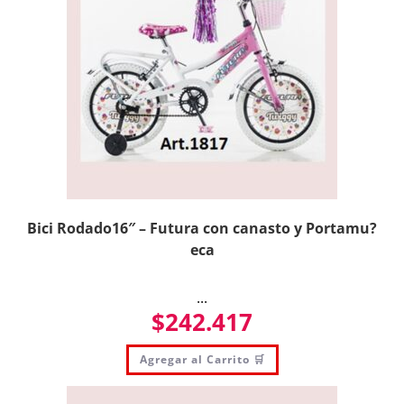
Bici Rodado16″ – Futura con canasto y Portamu?
eca
...
$
242.417
Agregar al Carrito 🛒