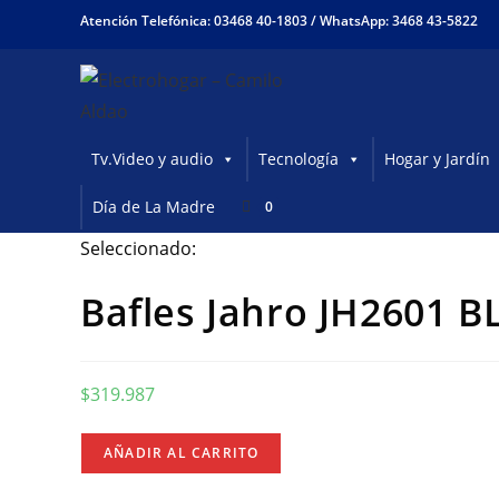
Ir
Atención Telefónica: 03468 40-1803 /
WhatsApp: 3468 43-5822
al
contenido
Tv.Video y audio
Tecnología
Hogar y Jardín
Día de La Madre
0
Seleccionado:
Bafles Jahro JH2601
$
319.987
Bafles
AÑADIR AL CARRITO
Jahro