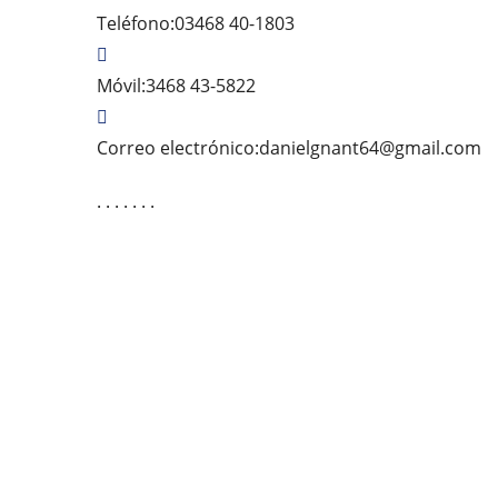
Teléfono:
03468 40-1803
Móvil:
3468 43-5822
Se
Correo electrónico:
danielgnant64@gmail.com
ab
. . . . . . .
e
tu
ap