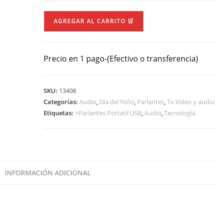
Bafles
AGREGAR AL CARRITO 🛒
Jahro
JH2601
BLUETHOOT
Precio en 1 pago-(Efectivo o transferencia)
cantidad
SKU:
13408
Categorías:
Audio
,
Día del Niño
,
Parlantes
,
Tv.Video y audio
Etiquetas:
>Parlantes Portatil USB
,
Audio
,
Tecnología
INFORMACIÓN ADICIONAL