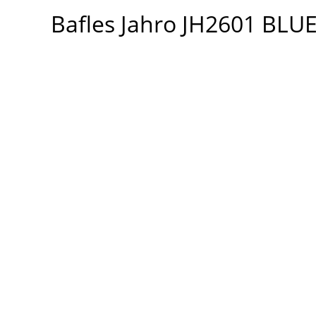
JH2601
Bafles Jahro JH2601 BL
BLUETHOOT
cantidad