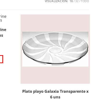
VISUALIZACIÓN:
16
32
TODO
ine
ns
Plato playo Galaxia Transparente x
6 uns