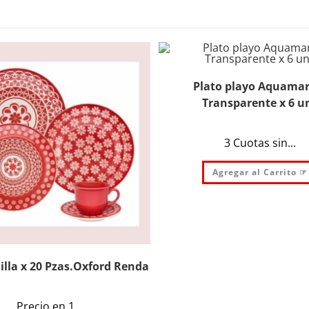
Plato playo Aquamar
Transparente x 6 u
3 Cuotas sin...
Agregar al Carrito ☞
illa x 20 Pzas.Oxford Renda
Precio en 1...